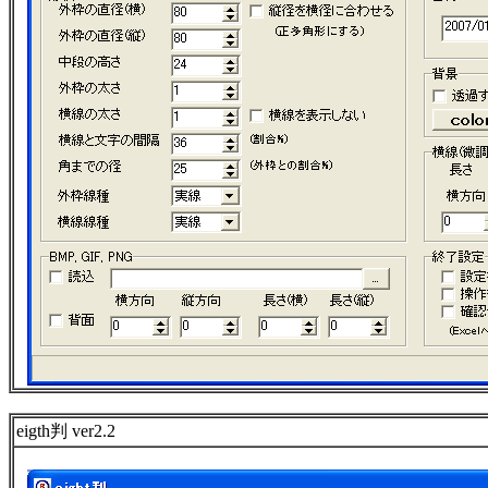
eigth判 ver2.2