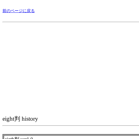
前のページに戻る
eight判 history