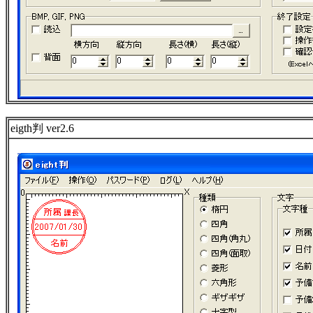
eigth判 ver2.6