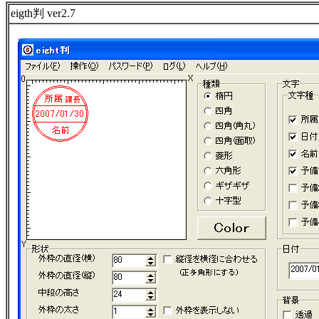
eigth判 ver2.7