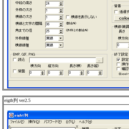
eigth判 ver2.5