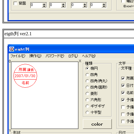
eigth判 ver2.1