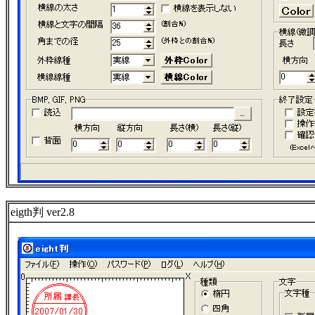
eigth判 ver2.8