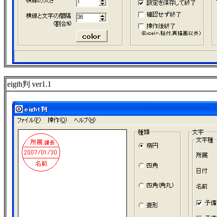
eigth判 ver1.1