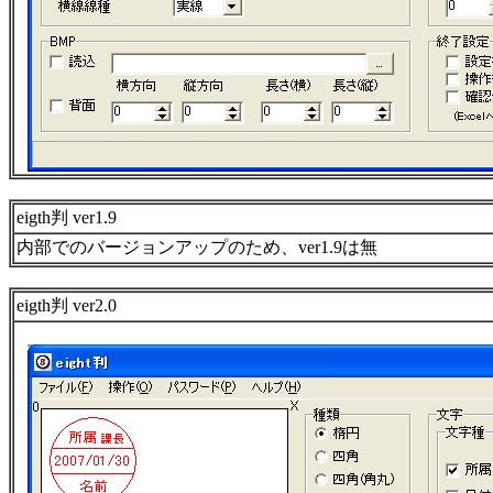
eigth判 ver1.9
内部でのバージョンアップのため、ver1.9は無
eigth判 ver2.0